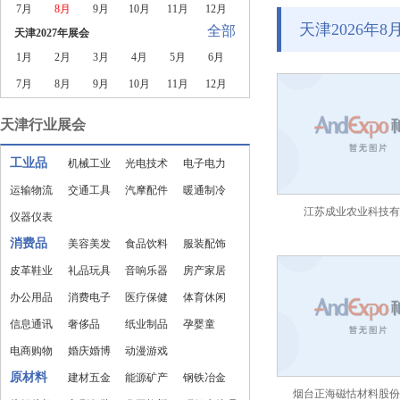
7月
8月
9月
10月
11月
12月
天津2026年
全部
天津2027年展会
1月
2月
3月
4月
5月
6月
7月
8月
9月
10月
11月
12月
天津行业展会
工业品
机械工业
光电技术
电子电力
运输物流
交通工具
汽摩配件
暖通制冷
江苏成业农业科技有
仪器仪表
消费品
美容美发
食品饮料
服装配饰
皮革鞋业
礼品玩具
音响乐器
房产家居
办公用品
消费电子
医疗保健
体育休闲
信息通讯
奢侈品
纸业制品
孕婴童
电商购物
婚庆婚博
动漫游戏
原材料
建材五金
能源矿产
钢铁冶金
烟台正海磁怙材料股份