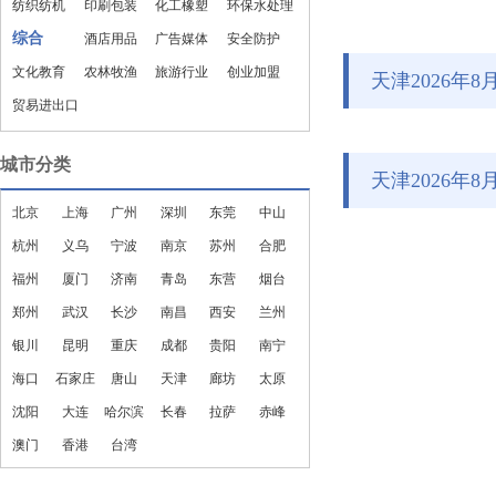
纺织纺机
印刷包装
化工橡塑
环保水处理
综合
酒店用品
广告媒体
安全防护
文化教育
农林牧渔
旅游行业
创业加盟
天津2026年
贸易进出口
城市分类
天津2026年
北京
上海
广州
深圳
东莞
中山
杭州
义乌
宁波
南京
苏州
合肥
福州
厦门
济南
青岛
东营
烟台
郑州
武汉
长沙
南昌
西安
兰州
银川
昆明
重庆
成都
贵阳
南宁
海口
石家庄
唐山
天津
廊坊
太原
沈阳
大连
哈尔滨
长春
拉萨
赤峰
澳门
香港
台湾