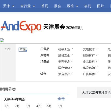
天津
全行业
首页
展会
展馆
会刊
图片
天津展会
2026年8月
行业
工业品
机械工业
光电技术
电
不限
原材料
建材五金
能源矿产
钢
消费品
美容美发
食品饮料
服
医疗保健
体育休闲
信
综合
酒店用品
广告媒体
安
时间分类
天津2026年8月展
全部
天津2026年展会
1月
2月
3月
4月
5月
6月