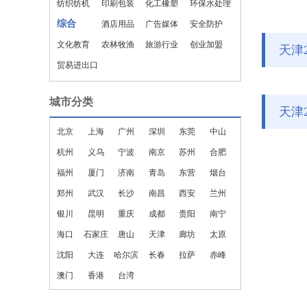
纺织纺机
印刷包装
化工橡塑
环保水处理
综合
酒店用品
广告媒体
安全防护
文化教育
农林牧渔
旅游行业
创业加盟
天津
贸易进出口
城市分类
天津
北京
上海
广州
深圳
东莞
中山
杭州
义乌
宁波
南京
苏州
合肥
福州
厦门
济南
青岛
东营
烟台
郑州
武汉
长沙
南昌
西安
兰州
银川
昆明
重庆
成都
贵阳
南宁
海口
石家庄
唐山
天津
廊坊
太原
沈阳
大连
哈尔滨
长春
拉萨
赤峰
澳门
香港
台湾