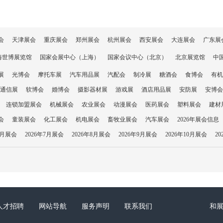
会
天津展会
重庆展会
郑州展会
杭州展会
西安展会
大连展会
广东展
海世博展览馆
国家会展中心（上海）
国家会议中心（北京）
北京展览馆
中
展
光博会
摩托车展
汽车用品展
汽配会
制冷展
糖酒会
食博会
有机
通信展
软博会
婚博会
摄影器材展
游戏展
酒店用品展
安防展
安博会
连锁加盟展会
机械展会
农业展会
动漫展会
医药展会
塑料展会
建材
会
童装展会
化工展会
机电展会
畜牧业展会
汽车展会
2026年展会信息
6月展会
2026年7月展会
2026年8月展会
2026年9月展会
2026年10月展会
2
人才招聘
网站导航
服务声明
联系我们
和展