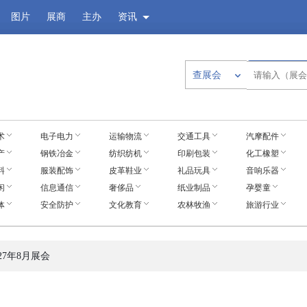
图片
展商
主办
资讯
查展会
术
电子电力
运输物流
交通工具
汽摩配件
产
钢铁冶金
纺织纺机
印刷包装
化工橡塑
料
服装配饰
皮革鞋业
礼品玩具
音响乐器
闲
信息通信
奢侈品
纸业制品
孕婴童
体
安全防护
文化教育
农林牧渔
旅游行业
27年8月展会