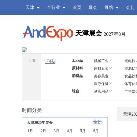
天津
全行业
首页
展会
展馆
会刊
天津展会
2027年8月
行业
工业品
机械工业
光电技
不限
原材料
建材五金
能源矿
消费品
美容美发
食品饮
医疗保健
体育休
综合
酒店用品
广告媒
时间分类
天津20
全部
天津2026年展会
1月
2月
3月
4月
5月
6月