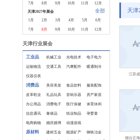
7月
8月
9月
10月
11月
12月
天津
全部
天津2027年展会
1月
2月
3月
4月
5月
6月
7月
8月
9月
10月
11月
12月
天津行业展会
工业品
机械工业
光电技术
电子电力
运输物流
交通工具
汽摩配件
暖通制冷
江苏成
仪器仪表
消费品
美容美发
食品饮料
服装配饰
皮革鞋业
礼品玩具
音响乐器
房产家居
办公用品
消费电子
医疗保健
体育休闲
信息通讯
奢侈品
纸业制品
孕婴童
电商购物
婚庆婚博
动漫游戏
原材料
建材五金
能源矿产
钢铁冶金
烟台正海