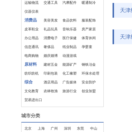
运输物流
交通工具
汽摩配件
暖通制冷
天津
仪器仪表
消费品
美容美发
食品饮料
服装配饰
皮革鞋业
礼品玩具
音响乐器
房产家居
天津
办公用品
消费电子
医疗保健
体育休闲
信息通讯
奢侈品
纸业制品
孕婴童
电商购物
婚庆婚博
动漫游戏
原材料
建材五金
能源矿产
钢铁冶金
纺织纺机
印刷包装
化工橡塑
环保水处理
综合
酒店用品
广告媒体
安全防护
文化教育
农林牧渔
旅游行业
创业加盟
贸易进出口
城市分类
北京
上海
广州
深圳
东莞
中山