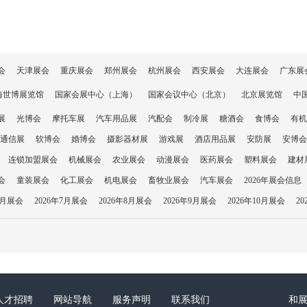
会
天津展会
重庆展会
郑州展会
杭州展会
西安展会
大连展会
广东展
海世博展览馆
国家会展中心（上海）
国家会议中心（北京）
北京展览馆
中
展
光博会
摩托车展
汽车用品展
汽配会
制冷展
糖酒会
食博会
有机
通信展
软博会
婚博会
摄影器材展
游戏展
酒店用品展
安防展
安博会
连锁加盟展会
机械展会
农业展会
动漫展会
医药展会
塑料展会
建材
会
童装展会
化工展会
机电展会
畜牧业展会
汽车展会
2026年展会信息
6月展会
2026年7月展会
2026年8月展会
2026年9月展会
2026年10月展会
2
人才招聘
网站导航
服务声明
联系我们
和展