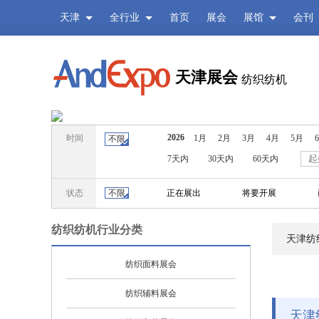
天津
全行业
首页
展会
展馆
会刊
天津展会
纺织纺机
2026
时间
1月
2月
3月
4月
5月
不限
7天内
30天内
60天内
状态
不限
正在展出
将要开展
纺织纺机行业分类
天津纺
纺织面料展会
纺织辅料展会
天津