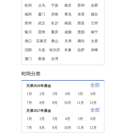
杭州
义乌
宁波
南京
苏州
合肥
福州
厦门
济南
青岛
东营
烟台
郑州
武汉
长沙
南昌
西安
兰州
银川
昆明
重庆
成都
贵阳
南宁
海口
石家庄
唐山
天津
廊坊
太原
沈阳
大连
哈尔滨
长春
拉萨
赤峰
澳门
香港
台湾
时间分类
全部
天津2026年展会
1月
2月
3月
4月
5月
6月
7月
8月
9月
10月
11月
12月
全部
天津2027年展会
1月
2月
3月
4月
5月
6月
7月
8月
9月
10月
11月
12月