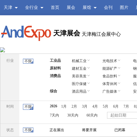
天津
全行业
首页
展会
展馆
会刊
图片
天津展会
天津梅江会展中心
行业
工业品
机械工业
光电技术
电
不限
原材料
建材五金
能源矿产
钢
消费品
美容美发
食品饮料
服
医疗保健
体育休闲
信
综合
酒店用品
广告媒体
安
2026
时间
1月
2月
3月
4月
5月
6月
7月
8
不限
7天内
30天内
60天内
状态
不限
正在展出
将要开展
已闭幕