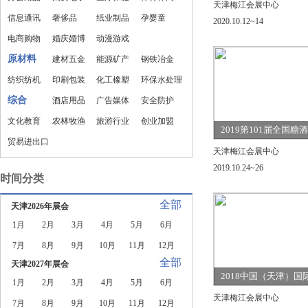
食品产业博览会
天津梅江会展中心
信息通讯
奢侈品
纸业制品
孕婴童
2020.10.12~14
电商购物
婚庆婚博
动漫游戏
原材料
建材五金
能源矿产
钢铁冶金
纺织纺机
印刷包装
化工橡塑
环保水处理
综合
酒店用品
广告媒体
安全防护
文化教育
农林牧渔
旅游行业
创业加盟
2019第101届全国糖
贸易进出口
会
天津梅江会展中心
2019.10.24~26
时间分类
全部
天津2026年展会
1月
2月
3月
4月
5月
6月
7月
8月
9月
10月
11月
12月
全部
天津2027年展会
2018中国（天津）国
1月
2月
3月
4月
5月
6月
流产业及技术装备展
天津梅江会展中心
7月
8月
9月
10月
11月
12月