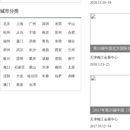
2018.11.16~18
城市分类
北京
上海
广州
深圳
东莞
中山
杭州
义乌
宁波
南京
苏州
合肥
福州
厦门
济南
青岛
东营
烟台
第18届中国北方国际
郑州
武汉
长沙
南昌
西安
兰州
动车展览会
天津梅江会展中心
银川
昆明
重庆
成都
贵阳
南宁
2018.3.23~25
海口
石家庄
唐山
天津
廊坊
太原
沈阳
大连
哈尔滨
长春
拉萨
赤峰
澳门
香港
台湾
2017年第20届中国
淇淋乳品原料及加工
天津梅江会展中心
展览会
2017.10.12~14