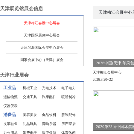
天津展览馆展会信息
天津梅江会展中心
天津梅江会展中心展会
天津国际展览中心展会
天津滨海国际会展中心展会
国家会展中心（天津）展会
2026中国(天津)印刷
览会
天津梅江会展中心
天津行业展会
2026.3.20~22
工业品
机械工业
光电技术
电子电力
运输物流
交通工具
汽摩配件
暖通制冷
仪器仪表
消费品
美容美发
食品饮料
服装配饰
皮革鞋业
礼品玩具
音响乐器
房产家居
2020第23届中国冰
办公用品
消费电子
医疗保健
体育休闲